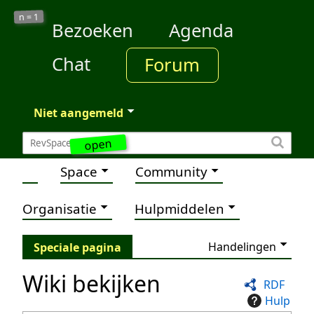
1
n =
Bezoeken
Agenda
Chat
Forum
Niet aangemeld
open
Space
Community
Organisatie
Hulpmiddelen
Handelingen
Speciale pagina
Wiki bekijken
RDF
Hulp