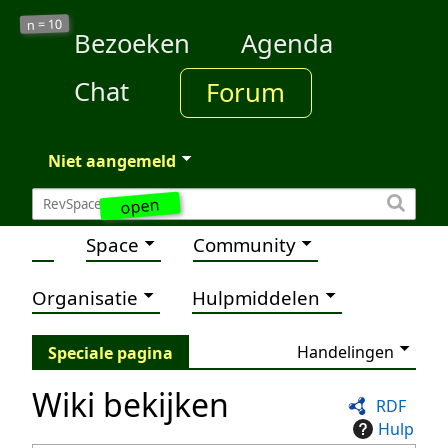
10
n =
Bezoeken
Agenda
Chat
Forum
Niet aangemeld
open
Space
Community
Organisatie
Hulpmiddelen
Handelingen
Speciale pagina
Wiki bekijken
RDF
Hulp