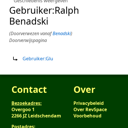
Geschiedenis weergeven
Gebruiker
:
Ralph
Benadski
(Doorverwezen vanaf
Benadski
)
Doorverwijspagina
Doorverwijzing naar:
Gebruiker:Glu
Contact
Over
Bezoekadres:
Privacybeleid
Overgoo 1
Over RevSpace
2266 JZ Leidschendam
Voorbehoud
Postadres: