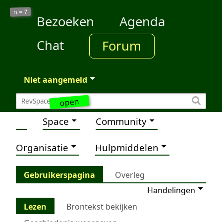
7
n =
Bezoeken
Agenda
Chat
Forum
Niet aangemeld
open
Space
Community
Organisatie
Hulpmiddelen
Gebruikerspagina
Overleg
Handelingen
Lezen
Brontekst bekijken