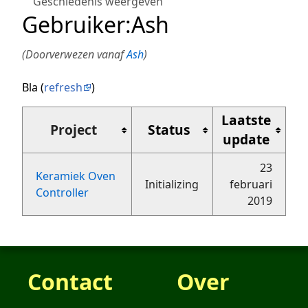
Geschiedenis weergeven
Gebruiker
:
Ash
(Doorverwezen vanaf
Ash
)
Bla (
refresh
)
Laatste
Project
Status
update
23
Keramiek Oven
Initializing
februari
Controller
2019
Contact
Over