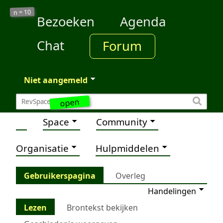
10
n =
Bezoeken
Agenda
Chat
Forum
Niet aangemeld
open
Space
Community
Organisatie
Hulpmiddelen
Gebruikerspagina
Overleg
Handelingen
Lezen
Brontekst bekijken