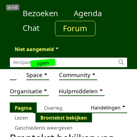
4
n =
Bezoeken
Agenda
Chat
Forum
Niet aangemeld
open
Space
Community
Organisatie
Hulpmiddelen
Handelingen
Pagina
Overleg
Lezen
Brontekst bekijken
Geschiedenis weergeven