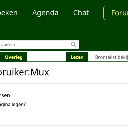
oeken
Agenda
Chat
For
Overleg
Lezen
Brontekst beki
bruiker:Mux
rsen
agina legen?