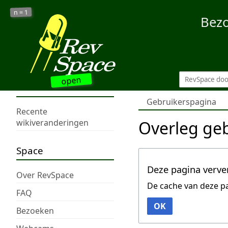
1
n =
Bez
open
Gebruikerspagina
Recente
Overleg ge
wikiveranderingen
Space
Deze pagina verve
Over RevSpace
De cache van deze p
FAQ
OK
Bezoeken