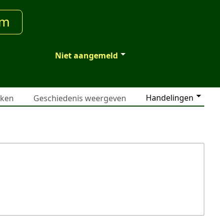
um
Niet aangemeld
Handelingen
jken
Geschiedenis weergeven