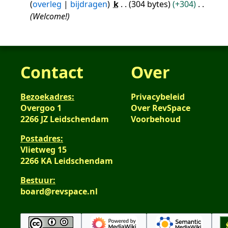
overleg
bijdragen
k
304 bytes
+304
jul
Welcome!
2016
Contact
Over
Bezoekadres:
Privacybeleid
Overgoo 1
Over RevSpace
2266 JZ Leidschendam
Voorbehoud
Postadres:
Vlietweg 15
2266 KA Leidschendam
Bestuur:
board@revspace.nl