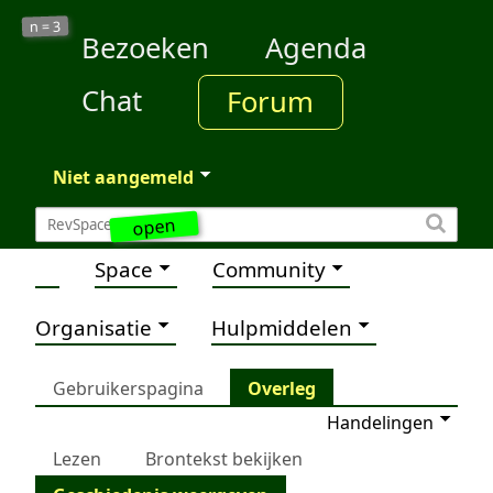
3
n =
Bezoeken
Agenda
Chat
Forum
Niet aangemeld
open
Space
Community
Organisatie
Hulpmiddelen
Gebruikerspagina
Overleg
Handelingen
Lezen
Brontekst bekijken