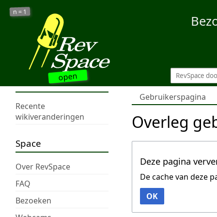
1
n =
Bez
open
Gebruikerspagina
Recente
Overleg ge
wikiveranderingen
Space
Deze pagina verve
Over RevSpace
De cache van deze p
FAQ
OK
Bezoeken