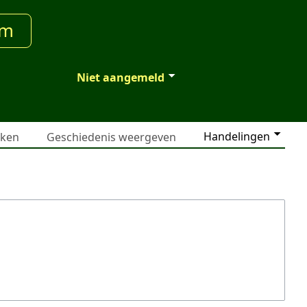
um
Niet aangemeld
Handelingen
jken
Geschiedenis weergeven