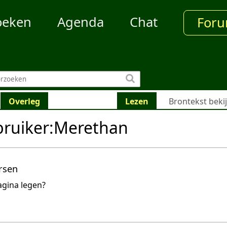
oeken
Agenda
Chat
For
Overleg
Lezen
Brontekst beki
bruiker:Merethan
rsen
agina legen?