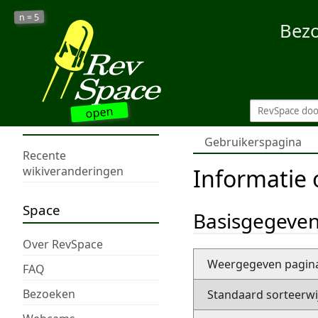
5
n =
Bez
open
Gebruikerspagina
Recente
Informatie 
wikiveranderingen
Space
Basisgegeve
Over RevSpace
Weergegeven pagi
FAQ
Bezoeken
Standaard sorteerwi