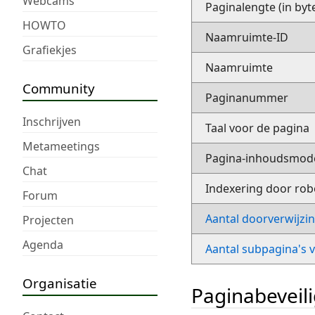
Webcams
Paginalengte (in byt
HOWTO
Naamruimte-ID
Grafiekjes
Naamruimte
Community
Paginanummer
Inschrijven
Taal voor de pagina
Metameetings
Pagina-inhoudsmod
Chat
Indexering door rob
Forum
Aantal doorverwijzi
Projecten
Agenda
Aantal subpagina's 
Organisatie
Paginabeveil