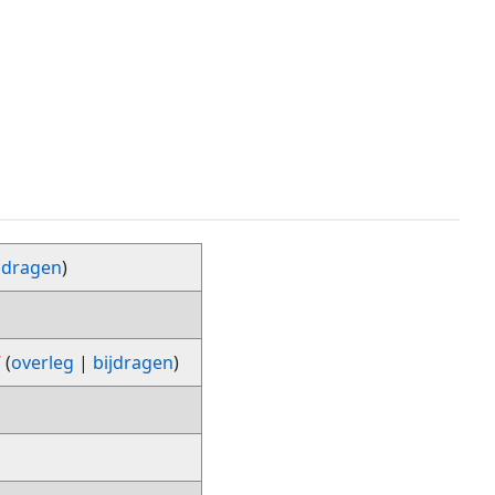
jdragen
)
7
(
overleg
|
bijdragen
)