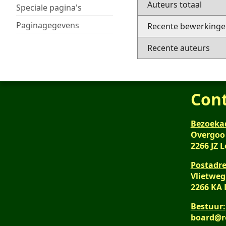
Auteurs totaal
Speciale pagina's
Paginagegevens
Recente bewerkingen
Recente auteurs
Con
Bezoeka
Overgoo
2266 JZ 
Postadre
Vlietweg
2266 KA
Bestuur:
board@r