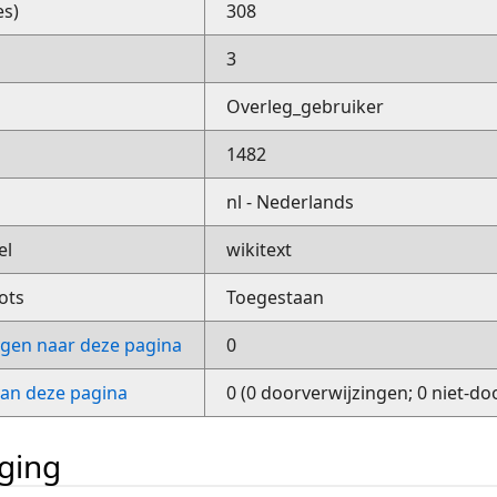
es)
308
3
Overleg_gebruiker
1482
nl - Nederlands
el
wikitext
ots
Toegestaan
ngen naar deze pagina
0
van deze pagina
0 (0 doorverwijzingen; 0 niet-do
iging