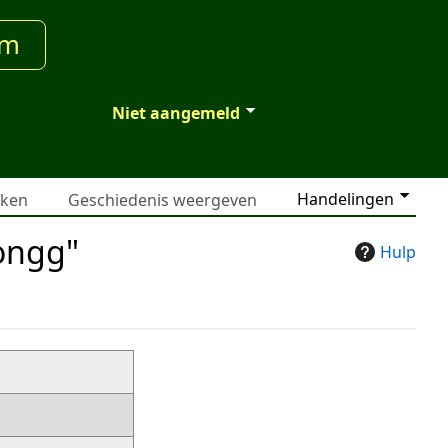
um
Niet aangemeld
Handelingen
jken
Geschiedenis weergeven
ongg"
Hulp