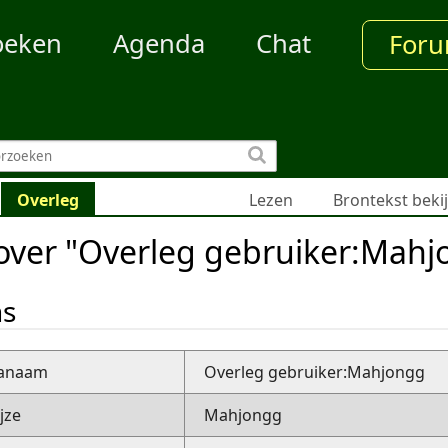
oeken
Agenda
Chat
For
Overleg
Lezen
Brontekst beki
over "Overleg gebruiker:Mahj
ns
nanaam
Overleg gebruiker:Mahjongg
jze
Mahjongg