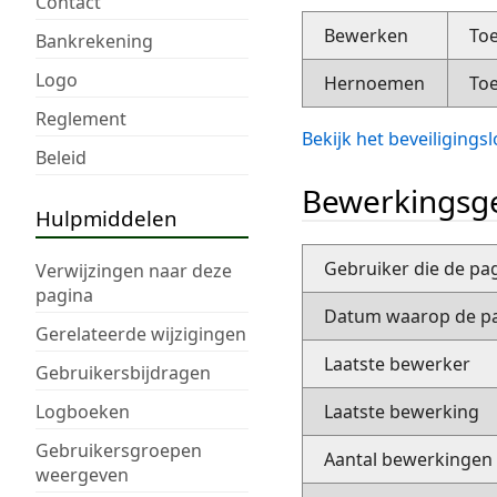
Contact
Bewerken
Toe
Bankrekening
Logo
Hernoemen
Toe
Reglement
Bekijk het beveiliging
Beleid
Bewerkingsge
Hulpmiddelen
Gebruiker die de pa
Verwijzingen naar deze
pagina
Datum waarop de pa
Gerelateerde wijzigingen
Laatste bewerker
Gebruikersbijdragen
Logboeken
Laatste bewerking
Gebruikersgroepen
Aantal bewerkingen
weergeven