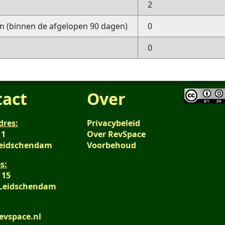
2
 (binnen de afgelopen 90 dagen)
0
0
tact
Over
dres:
Privacybeleid
 1
Over RevSpace
Leidschendam
Voorbehoud
s:
 15
 Leidschendam
evspace.nl