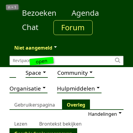
1
n =
Bezoeken
Agenda
Chat
Forum
Niet aangemeld
open
Space
Community
Organisatie
Hulpmiddelen
Gebruikerspagina
Overleg
Handelingen
Lezen
Brontekst bekijken