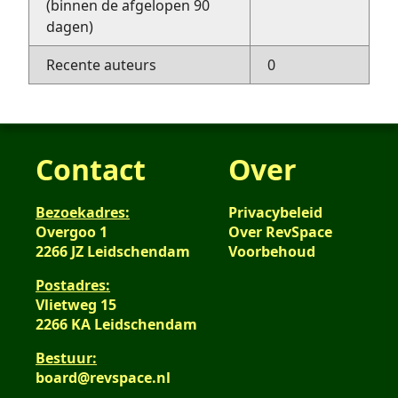
(binnen de afgelopen 90
dagen)
Recente auteurs
0
Contact
Over
Bezoekadres:
Privacybeleid
Overgoo 1
Over RevSpace
2266 JZ Leidschendam
Voorbehoud
Postadres:
Vlietweg 15
2266 KA Leidschendam
Bestuur:
board@revspace.nl