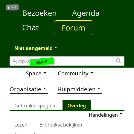
4
n =
Bezoeken
Agenda
Chat
Forum
Niet aangemeld
open
Space
Community
Organisatie
Hulpmiddelen
Gebruikerspagina
Overleg
Handelingen
Lezen
Brontekst bekijken