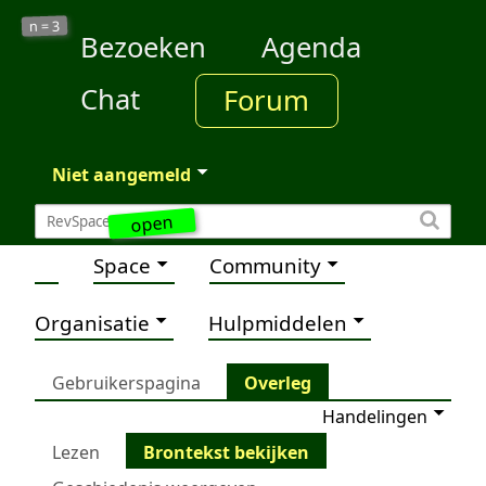
3
n =
Bezoeken
Agenda
Chat
Forum
Niet aangemeld
open
Space
Community
Organisatie
Hulpmiddelen
Gebruikerspagina
Overleg
Handelingen
Lezen
Brontekst bekijken