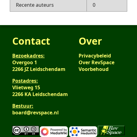
Recente auteurs
0
Contact
Over
Bezoekadres:
Privacybeleid
Overgoo 1
Over RevSpace
2266 JZ Leidschendam
Voorbehoud
Postadres:
Vlietweg 15
2266 KA Leidschendam
Bestuur:
board@revspace.nl