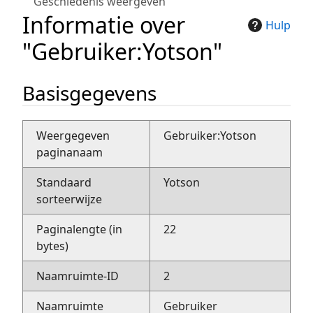
Geschiedenis weergeven
Informatie over
Hulp
"Gebruiker:Yotson"
Basisgegevens
Weergegeven
Gebruiker:Yotson
paginanaam
Standaard
Yotson
sorteerwijze
Paginalengte (in
22
bytes)
Naamruimte-ID
2
Naamruimte
Gebruiker