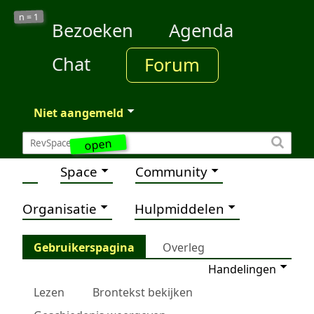
1
n =
Bezoeken
Agenda
Chat
Forum
Niet aangemeld
open
Space
Community
Organisatie
Hulpmiddelen
Gebruikerspagina
Overleg
Handelingen
Lezen
Brontekst bekijken