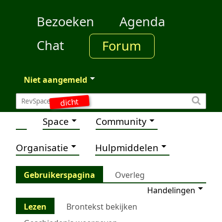
Bezoeken
Agenda
Chat
Forum
Niet aangemeld
dicht
Space
Community
Organisatie
Hulpmiddelen
Gebruikerspagina
Overleg
Handelingen
Lezen
Brontekst bekijken