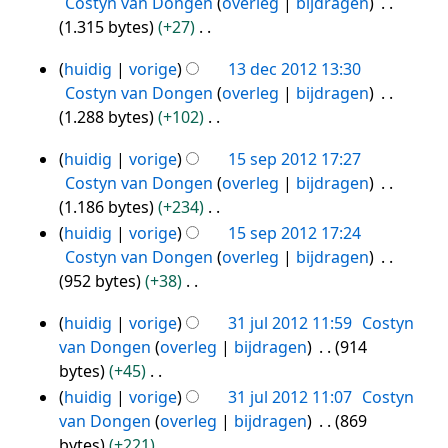
s
Costyn van Dongen
overleg
bijdragen
jan
i
s
1.315 bytes
+27
2013
n
a
G
g
huidig
vorige
13 dec 2012 13:30
m
e
13
s
Costyn van Dongen
overleg
bijdragen
e
e
dec
s
1.288 bytes
+102
n
n
2012
a
G
v
b
huidig
vorige
15 sep 2012 17:27
m
e
15
a
e
Costyn van Dongen
overleg
bijdragen
e
e
sep
t
w
1.186 bytes
+234
n
n
2012
t
e
G
huidig
vorige
15 sep 2012 17:24
v
b
i
r
e
Costyn van Dongen
overleg
bijdragen
a
e
n
k
e
952 bytes
+38
t
w
g
i
n
G
t
e
n
huidig
vorige
31 jul 2012 11:59
Costyn
b
e
31
i
r
g
van Dongen
overleg
bijdragen
914
e
e
jul
n
k
s
bytes
+45
w
n
g
i
2012
s
G
huidig
vorige
31 jul 2012 11:07
Costyn
e
b
n
a
e
van Dongen
overleg
bijdragen
869
r
e
g
m
e
bytes
+221
k
w