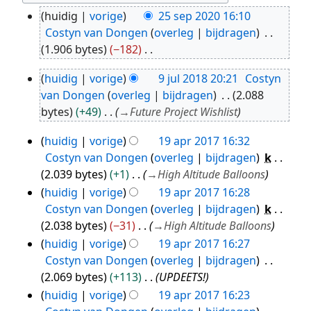
huidig
vorige
25 sep 2020 16:10
25
Costyn van Dongen
overleg
bijdragen
sep
1.906 bytes
−182
2020
G
huidig
vorige
9 jul 2018 20:21
Costyn
e
9
van Dongen
overleg
bijdragen
2.088
e
jul
bytes
+49
→
Future Project Wishlist
n
2018
b
huidig
vorige
19 apr 2017 16:32
19
e
Costyn van Dongen
overleg
bijdragen
k
apr
w
2.039 bytes
+1
→
High Altitude Balloons
2017
e
huidig
vorige
19 apr 2017 16:28
r
Costyn van Dongen
overleg
bijdragen
k
k
2.038 bytes
−31
→
High Altitude Balloons
i
huidig
vorige
19 apr 2017 16:27
n
Costyn van Dongen
overleg
bijdragen
g
2.069 bytes
+113
UPDEETS!
s
huidig
vorige
19 apr 2017 16:23
s