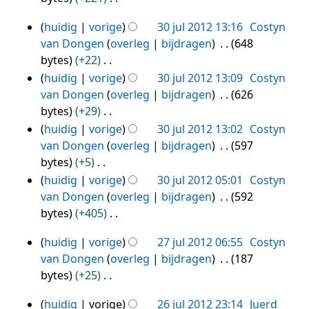
s
e
n
G
i
e
s
n
huidig
vorige
30 jul 2012 13:16
Costyn
b
e
30
n
r
a
v
van Dongen
overleg
bijdragen
648
e
e
g
jul
k
m
a
bytes
+22
w
n
s
i
2012
e
t
G
huidig
vorige
30 jul 2012 13:09
Costyn
e
b
s
n
n
t
e
van Dongen
overleg
bijdragen
626
r
e
a
g
v
i
e
bytes
+29
k
w
m
s
a
n
n
G
i
huidig
vorige
30 jul 2012 13:02
Costyn
e
e
s
t
g
b
e
n
van Dongen
overleg
bijdragen
597
r
n
a
t
e
e
g
bytes
+5
k
v
m
i
w
n
s
G
i
huidig
vorige
30 jul 2012 05:01
Costyn
a
e
n
e
b
s
e
n
van Dongen
overleg
bijdragen
592
t
n
g
r
e
a
e
g
bytes
+405
t
v
k
w
m
n
s
G
i
a
i
huidig
vorige
27 jul 2012 06:55
Costyn
e
e
b
s
e
27
n
t
n
van Dongen
overleg
bijdragen
187
r
n
e
a
e
g
jul
t
g
bytes
+25
k
v
w
m
n
i
2012
s
G
i
a
e
e
b
n
huidig
vorige
26 jul 2012 23:14
Juerd
s
e
n