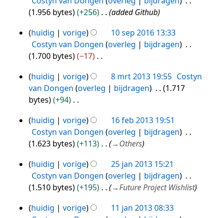
Costyn van Dongen
overleg
bijdragen
a
1.956 bytes
+256
added Github
m
e
huidig
vorige
10 sep 2016 13:33
10
n
Costyn van Dongen
overleg
bijdragen
sep
v
1.700 bytes
−17
2016
a
G
t
huidig
vorige
8 mrt 2013 19:55
Costyn
e
8
t
van Dongen
overleg
bijdragen
1.717
e
mrt
i
bytes
+94
n
2013
n
G
b
g
huidig
vorige
16 feb 2013 19:51
e
16
e
Costyn van Dongen
overleg
bijdragen
e
feb
w
1.623 bytes
+113
→
Others
n
2013
e
b
r
huidig
vorige
25 jan 2013 15:21
25
e
k
Costyn van Dongen
overleg
bijdragen
jan
w
i
1.510 bytes
+195
→
Future Project Wishlist
2013
e
n
r
g
huidig
vorige
11 jan 2013 08:33
11
k