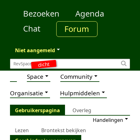
Bezoeken
Agenda
Chat
Forum
Niet aangemeld
dicht
Space
Community
Organisatie
Hulpmiddelen
Gebruikerspagina
Overleg
Handelingen
Lezen
Brontekst bekijken