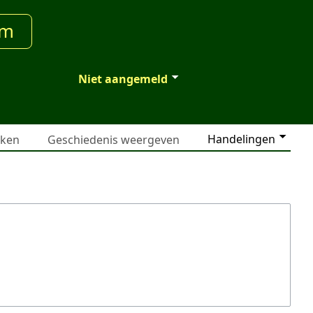
um
Niet aangemeld
Handelingen
jken
Geschiedenis weergeven