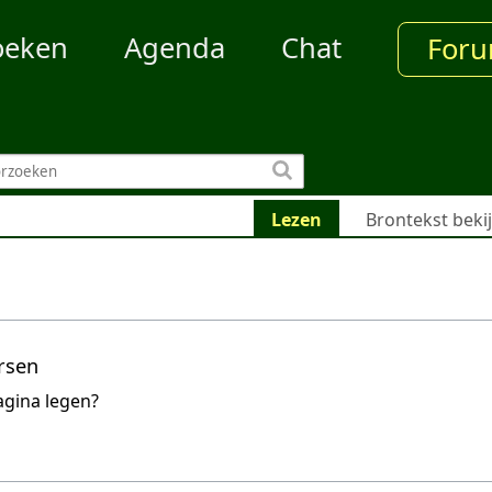
oeken
Agenda
Chat
For
Lezen
Brontekst beki
rsen
agina legen?