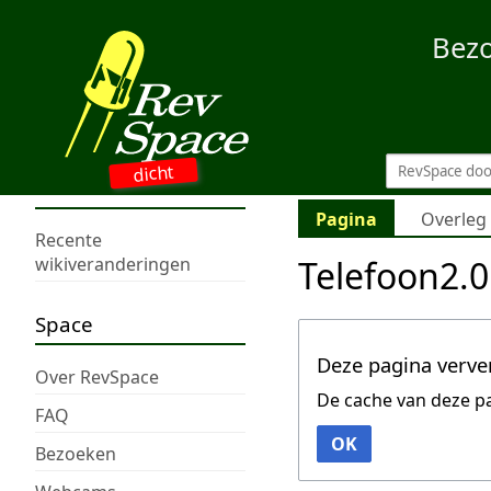
Bez
dicht
Pagina
Overleg
Recente
Telefoon2.0
wikiveranderingen
Space
Deze pagina verve
Over RevSpace
De cache van deze p
FAQ
OK
Bezoeken