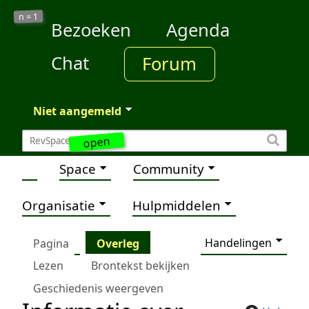
1
n =
Bezoeken
Agenda
Chat
Forum
Niet aangemeld
open
Space
Community
Organisatie
Hulpmiddelen
Handelingen
Pagina
Overleg
Lezen
Brontekst bekijken
Geschiedenis weergeven