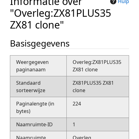
Informatie over
Hulp
"Overleg:ZX81PLUS35
ZX81 clone"
Basisgegevens
Weergegeven
Overleg:ZX81PLUS35
paginanaam
ZX81 clone
Standaard
ZX81PLUS35 ZX81
sorteerwijze
clone
Paginalengte (in
224
bytes)
Naamruimte-ID
1
Naamruimte
Overleg