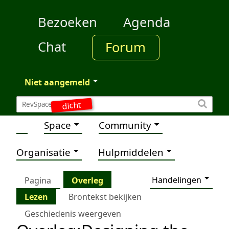
Bezoeken
Agenda
Chat
Forum
Niet aangemeld
dicht
Space
Community
Organisatie
Hulpmiddelen
Handelingen
Pagina
Overleg
Lezen
Brontekst bekijken
Geschiedenis weergeven