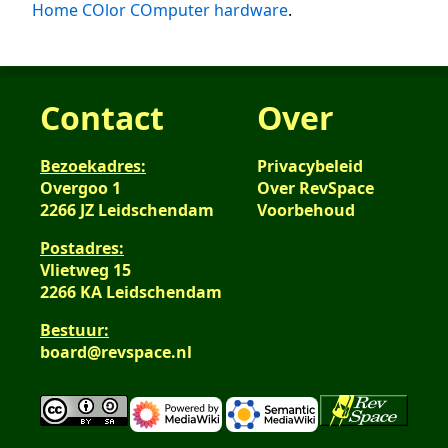
Home COlor COmputer hardware
.
Contact
Over
Bezoekadres:
Privacybeleid
Overgoo 1
Over RevSpace
2266 JZ Leidschendam
Voorbehoud
Postadres:
Vlietweg 15
2266 KA Leidschendam
Bestuur:
board@revspace.nl