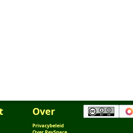
t
Over
Privacybeleid
Over RevSpace