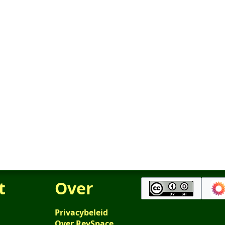
t
Over
Privacybeleid
Over RevSpace