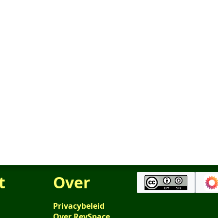
t
Over
Privacybeleid
Over RevSpace