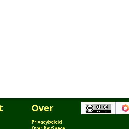
t
Over
Privacybeleid
Over RevSpace