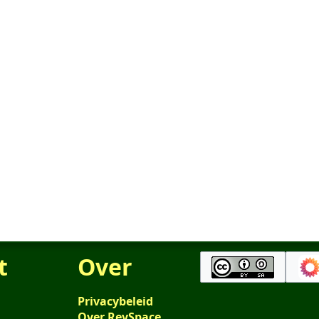
t
Over
Privacybeleid
Over RevSpace