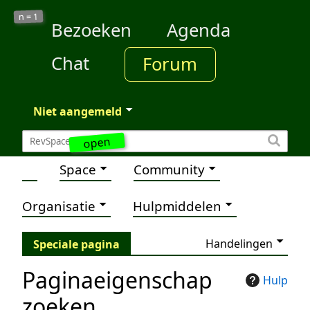
1
n =
Bezoeken
Agenda
Chat
Forum
Niet aangemeld
open
Space
Community
Organisatie
Hulpmiddelen
Handelingen
Speciale pagina
Paginaeigenschap
Hulp
zoeken