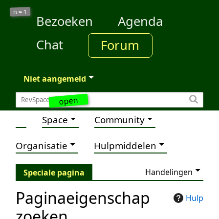
1
n =
Bezoeken
Agenda
Chat
Forum
Niet aangemeld
open
Space
Community
Organisatie
Hulpmiddelen
Handelingen
Speciale pagina
Paginaeigenschap
Hulp
zoeken