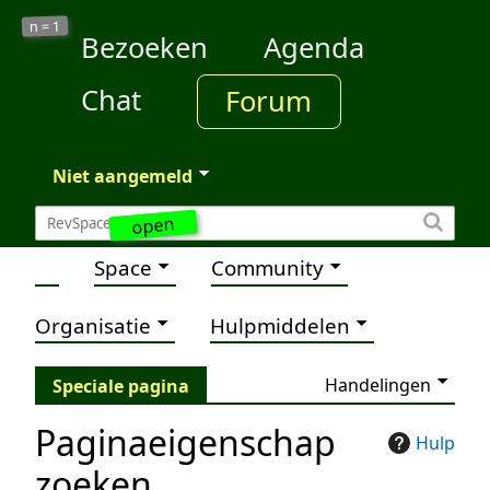
1
n =
Bezoeken
Agenda
Chat
Forum
Niet aangemeld
open
Space
Community
Organisatie
Hulpmiddelen
Handelingen
Speciale pagina
Paginaeigenschap
Hulp
zoeken