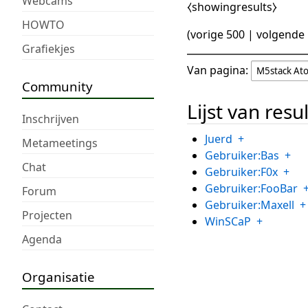
Webcams
⧼showingresults⧽
HOWTO
(
vorige 500
|
volgende
Grafiekjes
Van pagina:
Community
Lijst van resu
Inschrijven
Juerd
+
Metameetings
Gebruiker:Bas
+
Chat
Gebruiker:F0x
+
Gebruiker:FooBar
Forum
Gebruiker:Maxell
+
Projecten
WinSCaP
+
Agenda
Organisatie