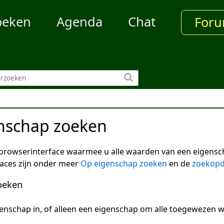
oeken
Agenda
Chat
For
nschap zoeken
 browserinterface waarmee u alle waarden van een eigensc
faces zijn onder meer
Op eigenschap zoeken
en de
zoekopd
oeken
enschap in, of alleen een eigenschap om alle toegewezen w