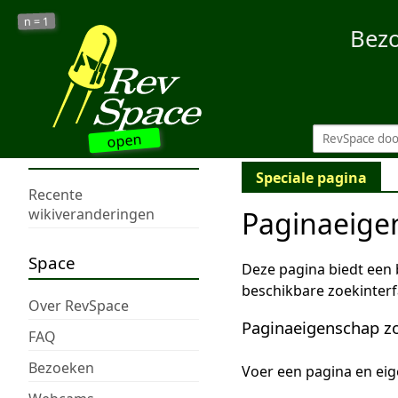
1
n =
Bez
open
Speciale pagina
Recente
Paginaeige
wikiveranderingen
Space
Deze pagina biedt een
beschikbare zoekinter
Over RevSpace
Paginaeigenschap z
FAQ
Bezoeken
Voer een pagina en eig