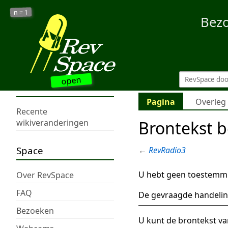
1
n =
Bez
open
Pagina
Overleg
Recente
Brontekst b
wikiveranderingen
Space
←
RevRadio3
U hebt geen toestemmi
Over RevSpace
FAQ
De gevraagde handelin
Bezoeken
U kunt de brontekst va