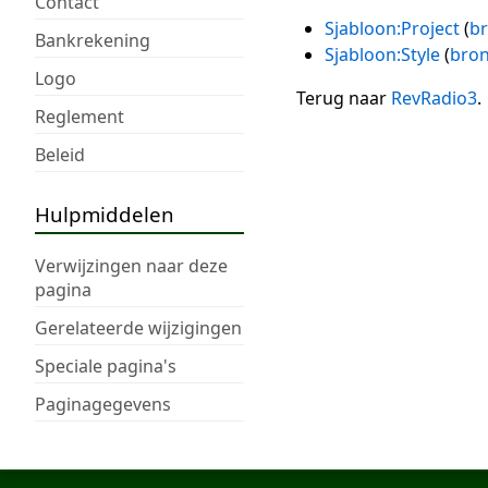
Contact
Sjabloon:Project
(
br
Bankrekening
Sjabloon:Style
(
bron
Logo
Terug naar
RevRadio3
.
Reglement
Beleid
Hulpmiddelen
Verwijzingen naar deze
pagina
Gerelateerde wijzigingen
Speciale pagina's
Paginagegevens