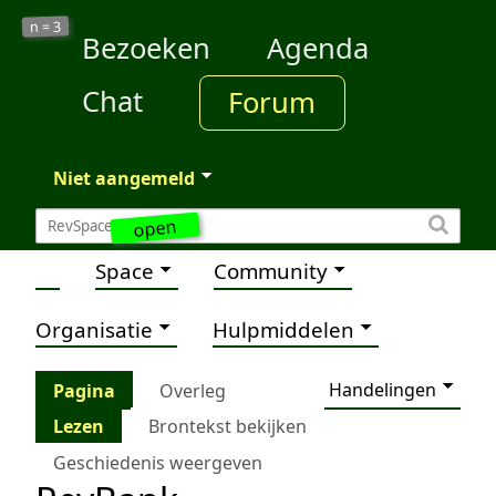
3
n =
Bezoeken
Agenda
Chat
Forum
Niet aangemeld
open
Space
Community
Organisatie
Hulpmiddelen
Handelingen
Pagina
Overleg
Lezen
Brontekst bekijken
Geschiedenis weergeven