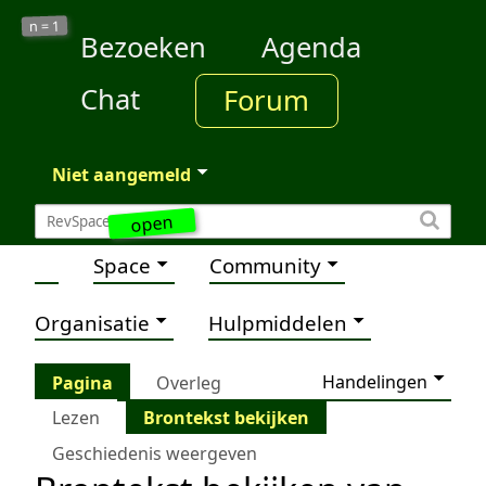
1
n =
Bezoeken
Agenda
Chat
Forum
Niet aangemeld
open
Space
Community
Organisatie
Hulpmiddelen
Handelingen
Pagina
Overleg
Lezen
Brontekst bekijken
Geschiedenis weergeven