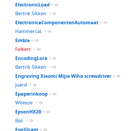
ElectronicLoad
+
Bertrik Sikken
+
ElectronicaComponentenAutomaat
+
Hammercat
+
Embla
+
Folkert
+
EncodingLora
+
Bertrik Sikken
+
Engraving Xiaomi Mijia Wiha screwdriver
+
Juerd
+
Epaperinkoop
+
Wheeze
+
EpsonHX20
+
Bas
+
Esp32cam
+