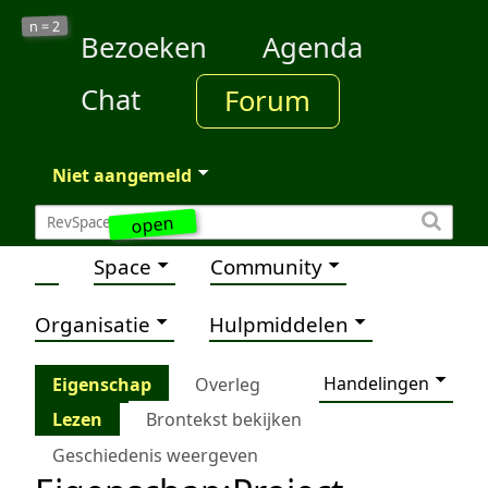
2
n =
Bezoeken
Agenda
Chat
Forum
Niet aangemeld
open
Space
Community
Organisatie
Hulpmiddelen
Handelingen
Eigenschap
Overleg
Lezen
Brontekst bekijken
Geschiedenis weergeven