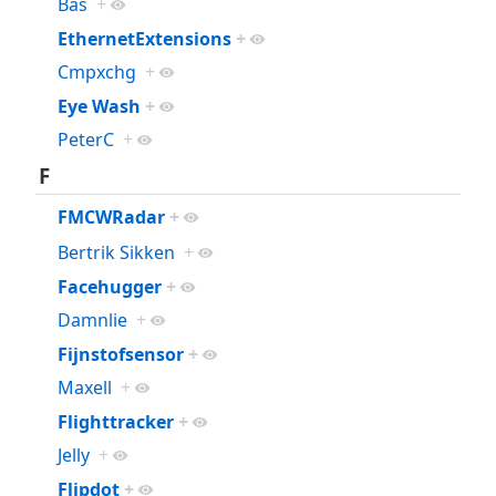
Bas
+
EthernetExtensions
+
Cmpxchg
+
Eye Wash
+
PeterC
+
F
FMCWRadar
+
Bertrik Sikken
+
Facehugger
+
Damnlie
+
Fijnstofsensor
+
Maxell
+
Flighttracker
+
Jelly
+
Flipdot
+