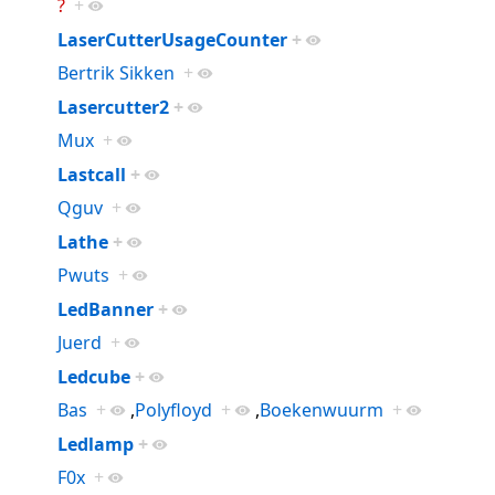
?
+
LaserCutterUsageCounter
+
Bertrik Sikken
+
Lasercutter2
+
Mux
+
Lastcall
+
Qguv
+
Lathe
+
Pwuts
+
LedBanner
+
Juerd
+
Ledcube
+
Bas
+
,
Polyfloyd
+
,
Boekenwuurm
+
Ledlamp
+
F0x
+