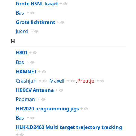
Grote HSNL kaart
+
Bas
+
Grote lichtkrant
+
Juerd
+
H
H801
+
Bas
+
HAMNET
+
Crashjuh
+
,
Maxell
+
,
Preutje
+
HB9CV Antenna
+
Pepman
+
HH2020 programming jigs
+
Bas
+
HLK-LD2460 Multi target trajectory tracking
+