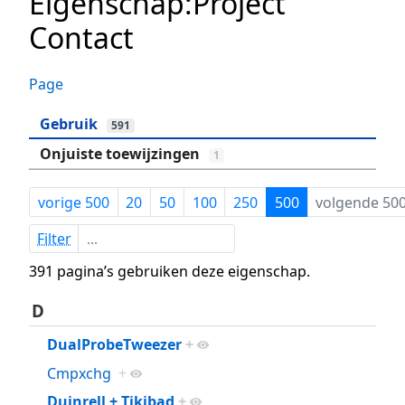
Eigenschap:Project
Contact
Page
Gebruik
591
Onjuiste toewijzingen
1
vorige 500
20
50
100
250
500
volgende 50
Filter
391 pagina’s gebruiken deze eigenschap.
D
DualProbeTweezer
+
Cmpxchg
+
Duinrell + Tikibad
+