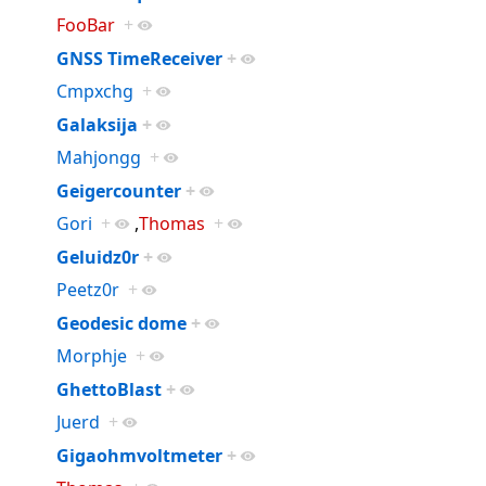
FooBar
+
GNSS TimeReceiver
+
Cmpxchg
+
Galaksija
+
Mahjongg
+
Geigercounter
+
Gori
+
,
Thomas
+
Geluidz0r
+
Peetz0r
+
Geodesic dome
+
Morphje
+
GhettoBlast
+
Juerd
+
Gigaohmvoltmeter
+