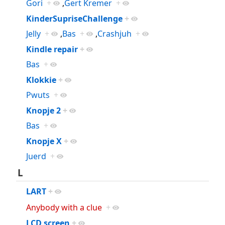
Gori
+
,
Gert Kremer
+
KinderSupriseChallenge
+
Jelly
+
,
Bas
+
,
Crashjuh
+
Kindle repair
+
Bas
+
Klokkie
+
Pwuts
+
Knopje 2
+
Bas
+
Knopje X
+
Juerd
+
L
LART
+
Anybody with a clue
+
LCD screen
+