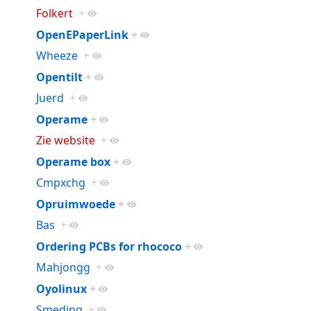
Folkert
+
OpenEPaperLink
+
Wheeze
+
Opentilt
+
Juerd
+
Operame
+
Zie website
+
Operame box
+
Cmpxchg
+
Opruimwoede
+
Bas
+
Ordering PCBs for rhococo
+
Mahjongg
+
Oyolinux
+
Smeding
+