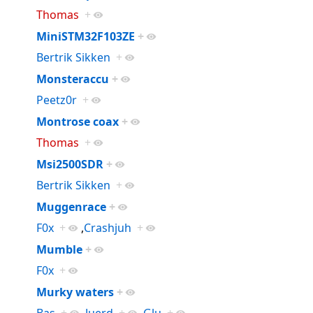
Thomas
+
MiniSTM32F103ZE
+
Bertrik Sikken
+
Monsteraccu
+
Peetz0r
+
Montrose coax
+
Thomas
+
Msi2500SDR
+
Bertrik Sikken
+
Muggenrace
+
F0x
+
,
Crashjuh
+
Mumble
+
F0x
+
Murky waters
+