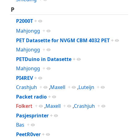
P
P2000T
+
Mahjongg
+
PET Datasette for NVGM CBM 4032 PET
+
Mahjongg
+
PETDuino in Datasette
+
Mahjongg
+
PI4REV
+
Crashjuh
+
,
Maxell
+
,
Luteijn
+
Packet radio
+
Folkert
+
,
Maxell
+
,
Crashjuh
+
Pasjesprinter
+
Bas
+
PeetR0ver
+