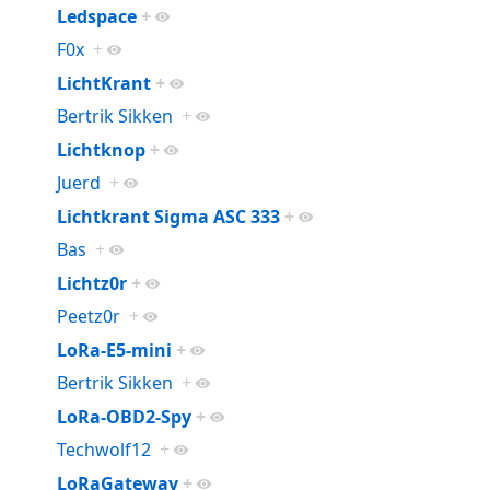
Ledspace
+
F0x
+
LichtKrant
+
Bertrik Sikken
+
Lichtknop
+
Juerd
+
Lichtkrant Sigma ASC 333
+
Bas
+
Lichtz0r
+
Peetz0r
+
LoRa-E5-mini
+
Bertrik Sikken
+
LoRa-OBD2-Spy
+
Techwolf12
+
LoRaGateway
+