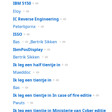
IBM 5150
+
Eloy
+
IC Reverse Engineering
+
Peterbjornx
+
ISSO
+
Bas
+
,
Bertrik Sikken
+
IbmPosDisplay
+
Bertrik Sikken
+
Ik leg een half tientje in
+
Maeddoc
+
Ik leg een tientje in
+
Bas
+
Ik leg een tientje in In case of fire editie
+
Pwuts
+
Ik leg een tientje in Ministerie van Cyber editie