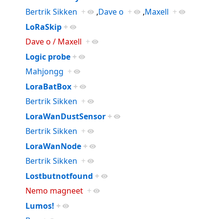
Bertrik Sikken
+
,
Dave o
+
,
Maxell
+
LoRaSkip
+
Dave o / Maxell
+
Logic probe
+
Mahjongg
+
LoraBatBox
+
Bertrik Sikken
+
LoraWanDustSensor
+
Bertrik Sikken
+
LoraWanNode
+
Bertrik Sikken
+
Lostbutnotfound
+
Nemo magneet
+
Lumos!
+