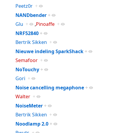
Peetz0r
+
NANDbender
+
Glu
+
,
Pinoaffe
+
NRF52840
+
Bertrik Sikken
+
Nieuwe indeling SparkShack
+
Semafoor
+
NoTouchy
+
Gori
+
Noise cancelling megaphone
+
Walter
+
NoiseMeter
+
Bertrik Sikken
+
Noodlamp 2.0
+
Pwuts
+