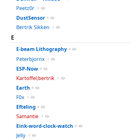
Peetz0r
+
DustSensor
+
Bertrik Sikken
+
E
E-beam Lithography
+
Peterbjornx
+
ESP-Now
+
Kartoffel,bertrik
+
Earth
+
F0x
+
Efteling
+
Samantie
+
Eink-word-clock-watch
+
Jelly
+