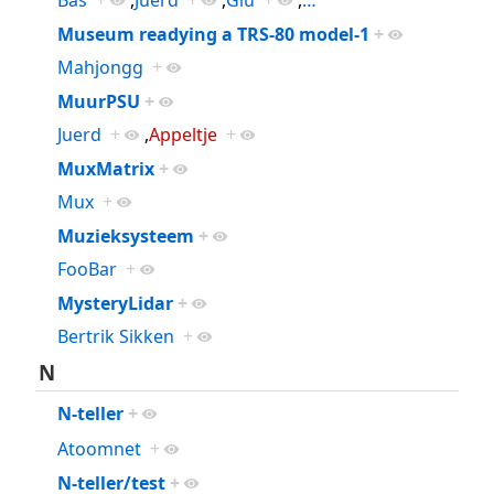
Bas
+
,
Juerd
+
,
Glu
+
,
…
Museum readying a TRS-80 model-1
+
Mahjongg
+
MuurPSU
+
Juerd
+
,
Appeltje
+
MuxMatrix
+
Mux
+
Muzieksysteem
+
FooBar
+
MysteryLidar
+
Bertrik Sikken
+
N
N-teller
+
Atoomnet
+
N-teller/test
+