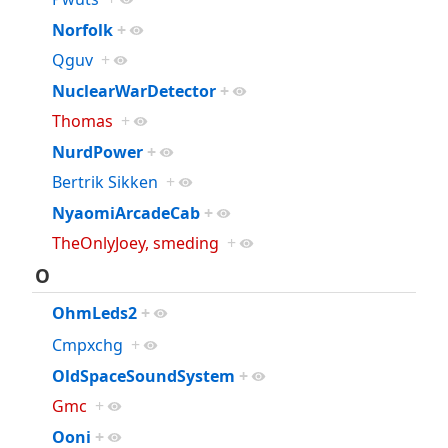
Norfolk
+
Qguv
+
NuclearWarDetector
+
Thomas
+
NurdPower
+
Bertrik Sikken
+
NyaomiArcadeCab
+
TheOnlyJoey, smeding
+
O
OhmLeds2
+
Cmpxchg
+
OldSpaceSoundSystem
+
Gmc
+
Ooni
+