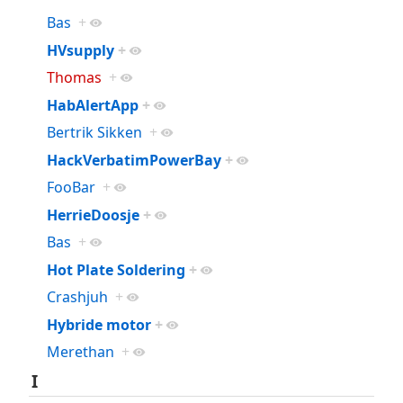
Bas
+
HVsupply
+
Thomas
+
HabAlertApp
+
Bertrik Sikken
+
HackVerbatimPowerBay
+
FooBar
+
HerrieDoosje
+
Bas
+
Hot Plate Soldering
+
Crashjuh
+
Hybride motor
+
Merethan
+
I