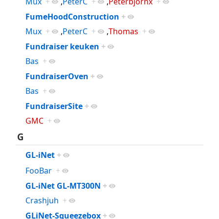
Mux
+
,
PeterC
+
,
Peterbjornx
+
FumeHoodConstruction
+
Mux
+
,
PeterC
+
,
Thomas
+
Fundraiser keuken
+
Bas
+
FundraiserOven
+
Bas
+
FundraiserSite
+
GMC
+
G
GL-iNet
+
FooBar
+
GL-iNet GL-MT300N
+
Crashjuh
+
GLiNet-Squeezebox
+