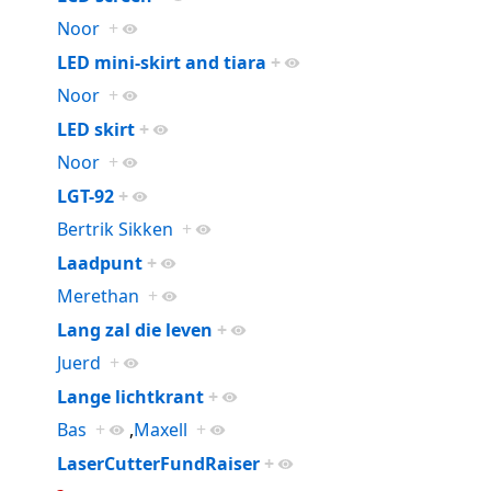
Noor
+
LED mini-skirt and tiara
+
Noor
+
LED skirt
+
Noor
+
LGT-92
+
Bertrik Sikken
+
Laadpunt
+
Merethan
+
Lang zal die leven
+
Juerd
+
Lange lichtkrant
+
Bas
+
,
Maxell
+
LaserCutterFundRaiser
+