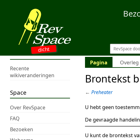
Bez
dicht
Pagina
Overleg
Recente
Brontekst b
wikiveranderingen
Space
←
Preheater
U hebt geen toestemmi
Over RevSpace
FAQ
De gevraagde handelin
Bezoeken
U kunt de brontekst va