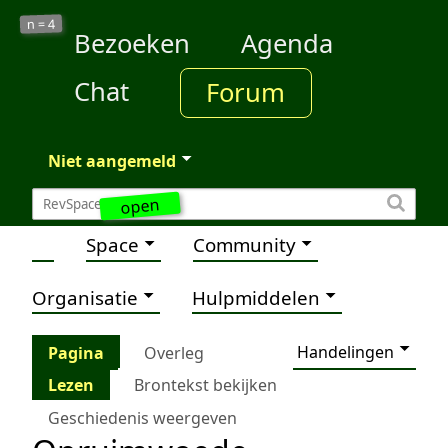
4
n =
Bezoeken
Agenda
Chat
Forum
Niet aangemeld
open
Space
Community
Organisatie
Hulpmiddelen
Handelingen
Pagina
Overleg
Lezen
Brontekst bekijken
Geschiedenis weergeven