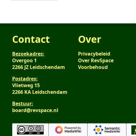
Contact
Over
Bezoekadres:
Privacybeleid
Overgoo 1
Over RevSpace
2266 JZ Leidschendam
Voorbehoud
Postadres:
Vlietweg 15
2266 KA Leidschendam
Bestuur:
board@revspace.nl