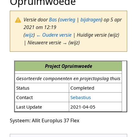
Opruimwoede
Versie door
Bas
(
overleg
|
bijdragen
)
op 5 apr
2021 om 12:19
(
wijz
)
← Oudere versie
| Huidige versie (wijz)
| Nieuwere versie → (wijz)
Project Opruimwoede
Gesorteerde componenten en projectopslag thuis
Status
Completed
Contact
Sebastius
Last Update
2021-04-05
Systeem: Allit Europlus 37 Flex