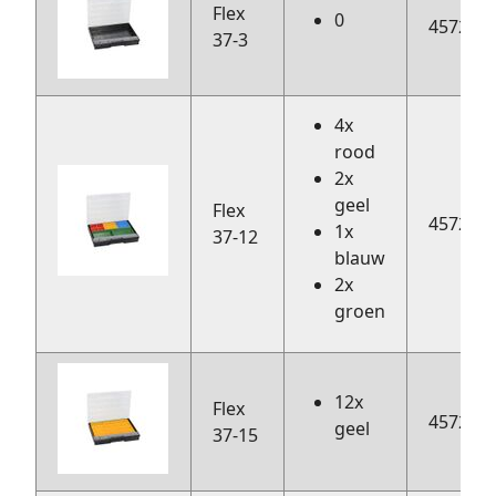
Flex
0
457204
37-3
4x
rood
2x
geel
Flex
457200
1x
37-12
blauw
2x
groen
12x
Flex
457201
geel
37-15