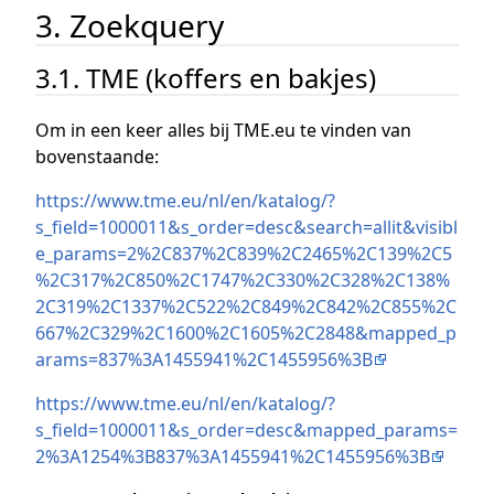
3. Zoekquery
3.1. TME (koffers en bakjes)
Om in een keer alles bij TME.eu te vinden van
bovenstaande:
https://www.tme.eu/nl/en/katalog/?
s_field=1000011&s_order=desc&search=allit&visibl
e_params=2%2C837%2C839%2C2465%2C139%2C5
%2C317%2C850%2C1747%2C330%2C328%2C138%
2C319%2C1337%2C522%2C849%2C842%2C855%2C
667%2C329%2C1600%2C1605%2C2848&mapped_p
arams=837%3A1455941%2C1455956%3B
https://www.tme.eu/nl/en/katalog/?
s_field=1000011&s_order=desc&mapped_params=
2%3A1254%3B837%3A1455941%2C1455956%3B