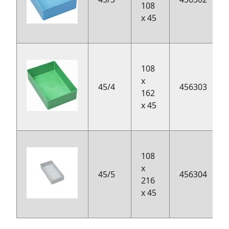
108
x 45
108
x
45/4
456303
162
x 45
108
x
45/5
456304
216
x 45