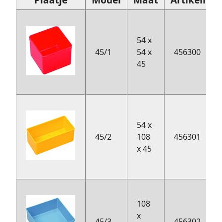
54 x
45/1
54 x
456300
45
54 x
45/2
108
456301
x 45
108
x
45/3
456302