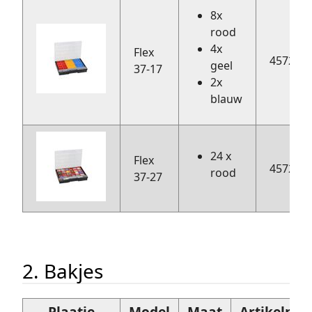
8x
rood
4x
Flex
457202
geel
37-17
2x
blauw
24 x
Flex
457203
rood
37-27
2. Bakjes
Plaatje
Model
Maat
Artikelnu