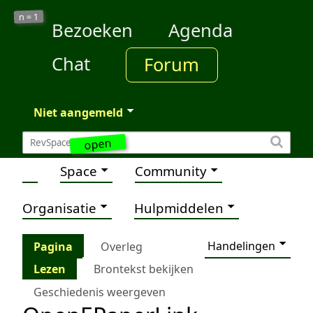
1
n =
Bezoeken
Agenda
Chat
Forum
Niet aangemeld
open
Space
Community
Organisatie
Hulpmiddelen
Handelingen
Pagina
Overleg
Lezen
Brontekst bekijken
Geschiedenis weergeven