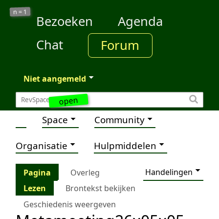
1
n =
Bezoeken
Agenda
Chat
Forum
Niet aangemeld
open
Space
Community
Organisatie
Hulpmiddelen
Handelingen
Pagina
Overleg
Lezen
Brontekst bekijken
Geschiedenis weergeven