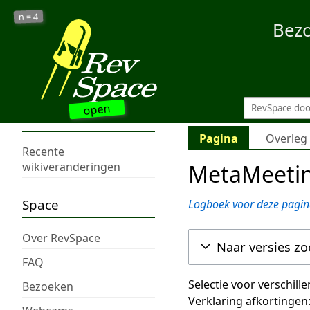
4
n =
Bez
open
Pagina
Overleg
Recente
MetaMeetin
wikiveranderingen
Space
Logboek voor deze pagin
Over RevSpace
Naar versies z
FAQ
Selectie voor verschill
Bezoeken
Verklaring afkortingen