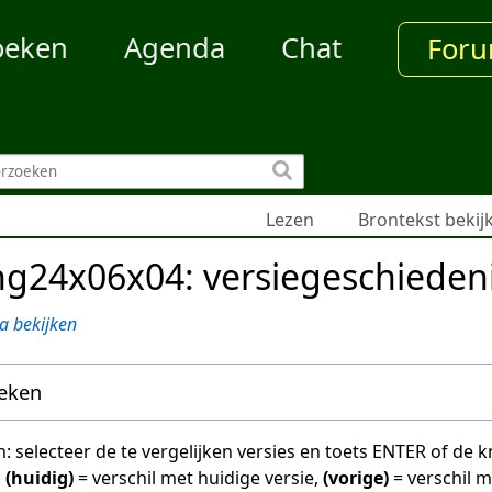
oeken
Agenda
Chat
For
Lezen
Brontekst bekij
g24x06x04: versiegeschieden
a bekijken
oeken
en: selecteer de te vergelijken versies en toets ENTER of de
:
(huidig)
= verschil met huidige versie,
(vorige)
= verschil 