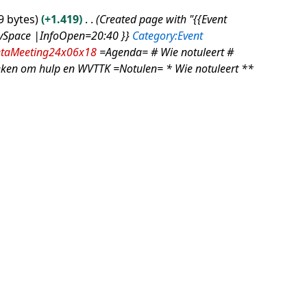
9 bytes
+1.419
Created page with "{{Event
vSpace |InfoOpen=20:40 }}
Category:Event
taMeeting24x06x18
=Agenda= # Wie notuleert #
eken om hulp en WVTTK =Notulen= * Wie notuleert **