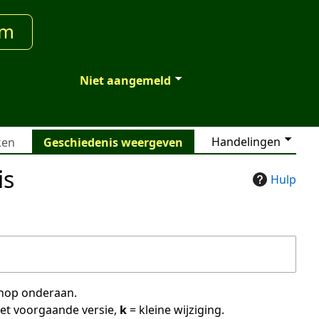
um
Niet aangemeld
Handelingen
ken
Geschiedenis weergeven
is
Hulp
 knop onderaan.
met voorgaande versie,
k
= kleine wijziging.