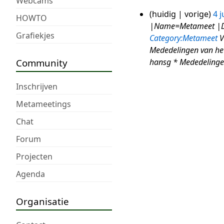
Webcams
huidig
vorige
4 
4
HOWTO
|Name=Metameet |Da
jun
Grafiekjes
Category:Metameet
V
2024
Mededelingen van he
Community
hansg * Mededelingen 
Inschrijven
Metameetings
Chat
Forum
Projecten
Agenda
Organisatie