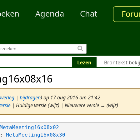
oeken
Agenda
Chat
For
Lezen
Brontekst beki
ng16x08x16
overleg
|
bijdragen
)
op 17 aug 2016 om 21:42
ersie
| Huidige versie (wijz) | Nieuwere versie → (wijz)
MetaMeeting16x08x02
: 
MetaMeeting16x08x30