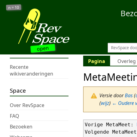
10
n =
Bez
open
Pagina
Overleg
Recente
MetaMeeti
wikiveranderingen
Space
Versie door
Bas
(
(
wijz
)
← Oudere v
Over RevSpace
FAQ
Vorige MetaMeet: 
Bezoeken
Volgende MetaMeet