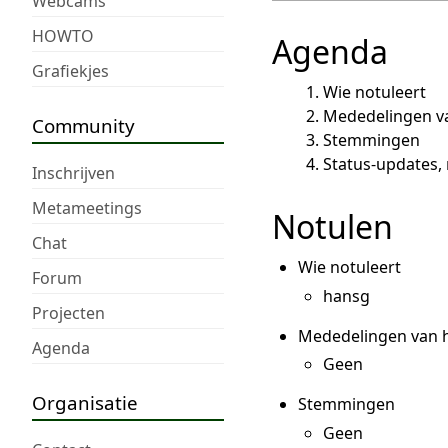
Webcams
HOWTO
Agenda
Grafiekjes
Wie notuleert
Mededelingen v
Community
Stemmingen
Status-updates
Inschrijven
Metameetings
Notulen
Chat
Wie notuleert
Forum
hansg
Projecten
Mededelingen van h
Agenda
Geen
Organisatie
Stemmingen
Geen