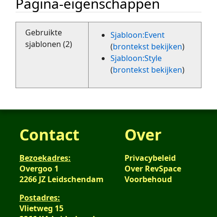
Pagina-eigenschappen
Gebruikte
Sjabloon:Event
sjablonen (2)
(
brontekst bekijken
)
Sjabloon:Style
(
brontekst bekijken
)
Contact
Over
Bezoekadres:
Privacybeleid
Overgoo 1
Over RevSpace
2266 JZ Leidschendam
Voorbehoud
Postadres:
Vlietweg 15