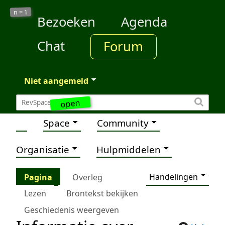
1
n =
Bezoeken
Agenda
Chat
Forum
Niet aangemeld
open
Space
Community
Organisatie
Hulpmiddelen
Handelingen
Pagina
Overleg
Lezen
Brontekst bekijken
Geschiedenis weergeven