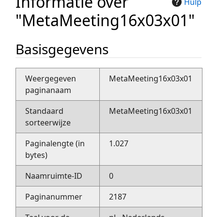
Informatie over
Hulp
"MetaMeeting16x03x01"
Basisgegevens
Weergegeven
MetaMeeting16x03x01
paginanaam
Standaard
MetaMeeting16x03x01
sorteerwijze
Paginalengte (in
1.027
bytes)
Naamruimte-ID
0
Paginanummer
2187