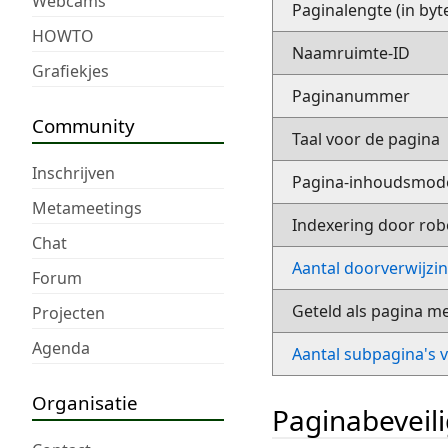
Webcams
Paginalengte (in byt
HOWTO
Naamruimte-ID
Grafiekjes
Paginanummer
Community
Taal voor de pagina
Inschrijven
Pagina-inhoudsmod
Metameetings
Indexering door rob
Chat
Aantal doorverwijzi
Forum
Geteld als pagina m
Projecten
Agenda
Aantal subpagina's 
Organisatie
Paginabeveil