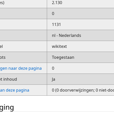
es)
2.130
0
1131
nl - Nederlands
el
wikitext
ots
Toegestaan
ngen naar deze pagina
0
et inhoud
Ja
van deze pagina
0 (0 doorverwijzingen; 0 niet-do
iging