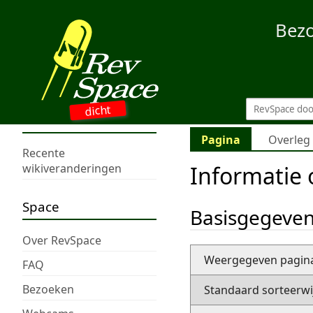
Bez
dicht
Pagina
Overleg
Recente
Informatie
wikiveranderingen
Space
Basisgegeve
Over RevSpace
Weergegeven pagi
FAQ
Bezoeken
Standaard sorteerwi