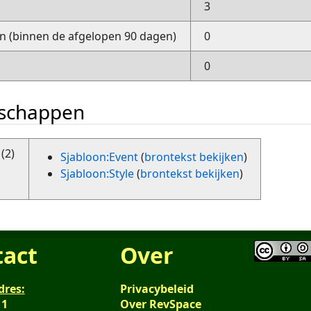
3
 (binnen de afgelopen 90 dagen)
0
0
nschappen
(2)
Sjabloon:Event
(
brontekst bekijken
)
Sjabloon:Style
(
brontekst bekijken
)
tact
Over
dres:
Privacybeleid
 1
Over RevSpace