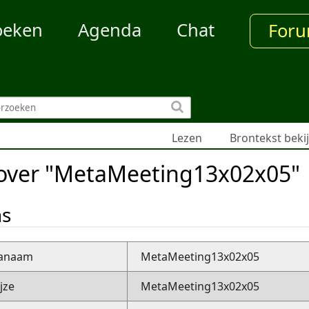
oeken
Agenda
Chat
For
Lezen
Brontekst beki
 over "MetaMeeting13x02x05"
ns
nanaam
MetaMeeting13x02x05
jze
MetaMeeting13x02x05