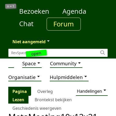
1
n =
Bezoeken
Agenda
Chat
Forum
Niet aangemeld
open
Space
Community
Organisatie
Hulpmiddelen
Handelingen
Pagina
Overleg
Lezen
Brontekst bekijken
Geschiedenis weergeven