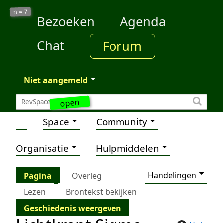
7
n =
Bezoeken
Agenda
Chat
Forum
Niet aangemeld
open
Space
Community
Organisatie
Hulpmiddelen
Handelingen
Pagina
Overleg
Lezen
Brontekst bekijken
Geschiedenis weergeven