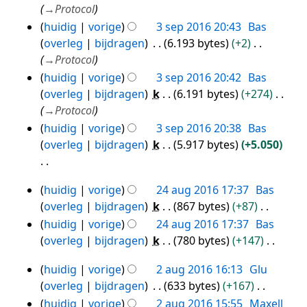
sep
s
→
Protocol
a
r
2016
s
huidig
vorige
3 sep 2016 20:43
Bas
t
k
a
overleg
bijdragen
6.193 bytes
+2
t
i
m
→
Protocol
i
n
e
n
g
huidig
vorige
3 sep 2016 20:42
Bas
n
g
s
overleg
bijdragen
k
6.191 bytes
+274
v
s
→
Protocol
a
a
huidig
vorige
3 sep 2016 20:38
Bas
t
m
overleg
bijdragen
k
5.917 bytes
+5.050
t
e
i
n
G
n
huidig
vorige
24 aug 2016 17:37
Bas
v
e
24
g
overleg
bijdragen
k
867 bytes
+87
a
e
aug
G
huidig
vorige
24 aug 2016 17:37
Bas
t
n
2016
e
overleg
bijdragen
k
780 bytes
+147
t
b
e
G
i
e
huidig
vorige
2 aug 2016 16:13
Glu
n
e
2
n
w
overleg
bijdragen
633 bytes
+167
b
e
g
aug
e
G
huidig
vorige
2 aug 2016 15:55
Maxell
e
n