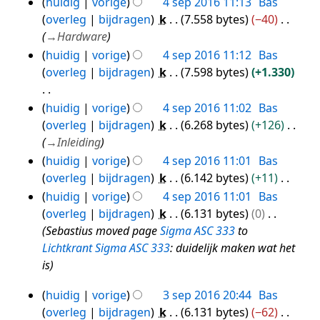
huidig
vorige
4 sep 2016 11:13
Bas
e
4
g
n
overleg
bijdragen
k
7.558 bytes
−40
e
sep
s
v
→
Hardware
n
2016
s
a
huidig
vorige
4 sep 2016 11:12
Bas
b
a
t
overleg
bijdragen
k
7.598 bytes
+1.330
e
m
t
w
e
i
G
huidig
vorige
4 sep 2016 11:02
Bas
e
n
n
e
overleg
bijdragen
k
6.268 bytes
+126
r
v
g
e
→
Inleiding
k
a
n
i
huidig
vorige
4 sep 2016 11:01
Bas
t
b
n
overleg
bijdragen
k
6.142 bytes
+11
t
e
g
G
huidig
vorige
4 sep 2016 11:01
Bas
i
w
s
e
overleg
bijdragen
k
6.131 bytes
0
n
e
s
e
Sebastius moved page
Sigma ASC 333
to
g
r
a
n
Lichtkrant Sigma ASC 333
: duidelijk maken wat het
k
m
b
is
i
e
e
n
huidig
vorige
3 sep 2016 20:44
Bas
n
w
3
g
overleg
bijdragen
k
6.131 bytes
−62
v
e