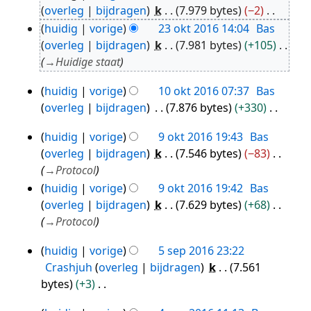
23
overleg
bijdragen
k
7.979 bytes
−2
okt
G
huidig
vorige
23 okt 2016 14:04
Bas
2016
e
overleg
bijdragen
k
7.981 bytes
+105
e
→
Huidige staat
n
huidig
vorige
10 okt 2016 07:37
Bas
b
10
overleg
bijdragen
7.876 bytes
+330
e
okt
G
w
2016
huidig
vorige
9 okt 2016 19:43
Bas
e
9
e
overleg
bijdragen
k
7.546 bytes
−83
e
okt
r
→
Protocol
n
k
2016
huidig
vorige
9 okt 2016 19:42
Bas
b
i
overleg
bijdragen
k
7.629 bytes
+68
e
n
→
Protocol
w
g
e
s
huidig
vorige
5 sep 2016 23:22
5
r
s
Crashjuh
overleg
bijdragen
k
7.561
sep
k
a
bytes
+3
i
2016
m
G
n
e