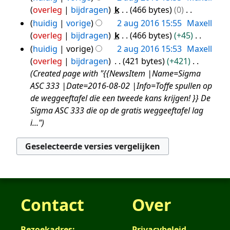
r
2016
e
overleg
bijdragen
k
466 bytes
0
w
b
k
e
G
e
huidig
vorige
2 aug 2016 15:55
Maxell
e
i
n
e
r
overleg
bijdragen
k
466 bytes
+45
w
n
b
e
k
G
e
huidig
vorige
2 aug 2016 15:53
Maxell
g
e
n
i
e
r
overleg
bijdragen
421 bytes
+421
s
w
b
n
e
k
Created page with "{{NewsItem |Name=Sigma
s
e
e
g
n
i
ASC 333 |Date=2016-08-02 |Info=Toffe spullen op
a
r
w
s
b
n
de weggeeftafel die een tweede kans krijgen! }} De
m
k
e
s
e
g
Sigma ASC 333 die op de gratis weggeeftafel lag
e
i
r
a
w
s
i..."
n
n
k
m
e
s
v
g
i
e
r
a
a
s
n
n
k
m
t
s
g
v
i
e
t
a
s
a
n
n
i
m
s
t
g
v
n
Contact
Over
e
a
t
s
a
g
n
m
i
s
t
Bezoekadres:
Privacybeleid