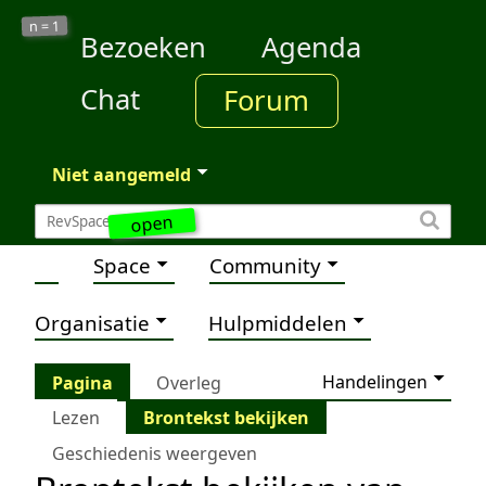
1
n =
Bezoeken
Agenda
Chat
Forum
Niet aangemeld
open
Space
Community
Organisatie
Hulpmiddelen
Handelingen
Pagina
Overleg
Lezen
Brontekst bekijken
Geschiedenis weergeven