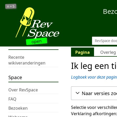
5
n =
Bez
open
Pagina
Overleg
Recente
Ik leg een t
wikiveranderingen
Space
Logboek voor deze pagin
Over RevSpace
Naar versies z
FAQ
Selectie voor verschill
Bezoeken
Verklaring afkortingen