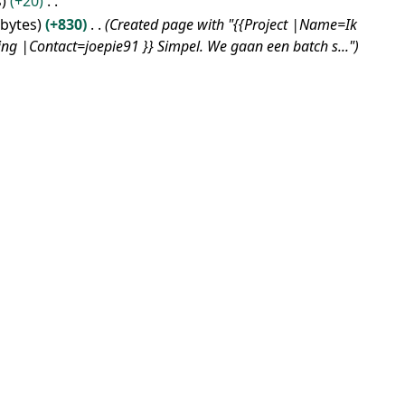
s
+20
 bytes
+830
Created page with "{{Project |Name=Ik
zing |Contact=joepie91 }} Simpel. We gaan een batch s..."