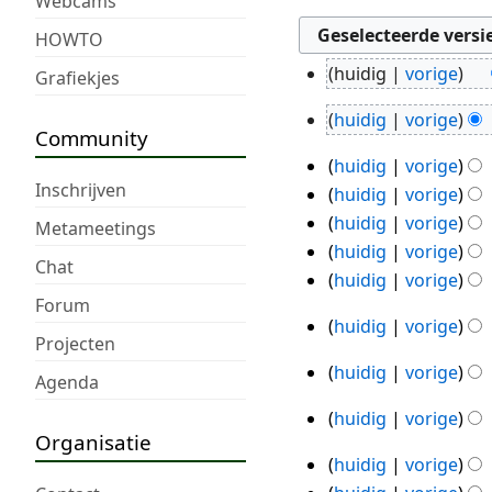
Webcams
HOWTO
huidig
vorige
Grafiekjes
8
sep
huidig
vorige
30
Community
2025
G
aug
huidig
vorige
e
29
2025
Inschrijven
huidig
vorige
e
aug
huidig
vorige
n
Metameetings
2025
G
b
huidig
vorige
Chat
e
e
G
huidig
vorige
e
w
e
Forum
huidig
vorige
n
e
e
31
Projecten
b
r
n
jan
huidig
vorige
21
e
Agenda
k
b
2022
w
jan
i
e
huidig
vorige
22
e
n
w
2020
Organisatie
nov
r
g
e
huidig
vorige
19
2019
k
s
r
G