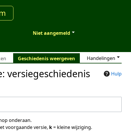
um
Niet aangemeld
Handelingen
ken
Geschiedenis weergeven
ie: versiegeschiedenis
Hulp
 knop onderaan.
met voorgaande versie,
k
= kleine wijziging.