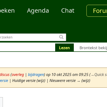
oeken
Agenda
Chat
For
Lezen
Brontekst beki
iscus
(
overleg
|
bijdragen
)
op 10 okt 2025 om 09:25
(
→
Quick s
ersie
| Huidige versie (wijz) | Nieuwere versie → (wijz)