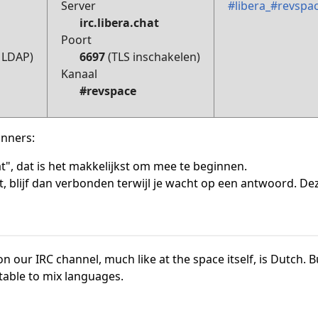
Server
#libera_#revspac
irc.libera.chat
Poort
 LDAP)
6697
(TLS inschakelen)
Kanaal
#revspace
inners:
t", dat is het makkelijkst om mee te beginnen.
lt, blijf dan verbonden terwijl je wacht op een antwoord. Dez
 our IRC channel, much like at the space itself, is Dutch. Bu
ptable to mix languages.