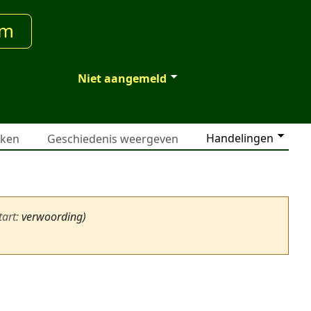
um
Niet aangemeld
Handelingen
jken
Geschiedenis weergeven
tart
:
verwoording)