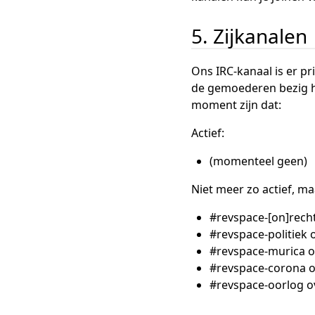
5. Zijkanalen
Ons IRC-kanaal is er p
de gemoederen bezig ho
moment zijn dat:
Actief:
(momenteel geen)
Niet meer zo actief, ma
#revspace-[on]recht 
#revspace-politiek o
#revspace-murica ov
#revspace-corona 
#revspace-oorlog ov