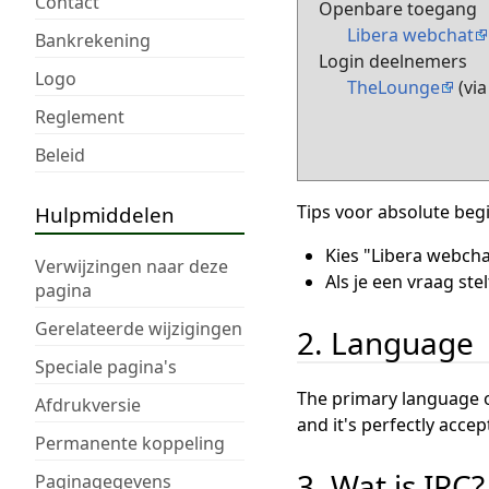
Contact
Openbare toegang
Libera webchat
Bankrekening
Login deelnemers
Logo
TheLounge
(via
Reglement
Beleid
Tips voor absolute beg
Hulpmiddelen
Kies "Libera webcha
Verwijzingen naar deze
Als je een vraag ste
pagina
Gerelateerde wijzigingen
2. Language
Speciale pagina's
The primary language on
Afdrukversie
and it's perfectly acce
Permanente koppeling
3. Wat is IRC?
Paginagegevens