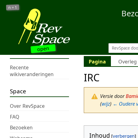
1
n =
Bez
open
Pagina
Overleg
Recente
IRC
wikiveranderingen
Space
Versie door
Bamid
(
wijz
)
← Oudere v
Over RevSpace
FAQ
Bezoeken
Inhoud