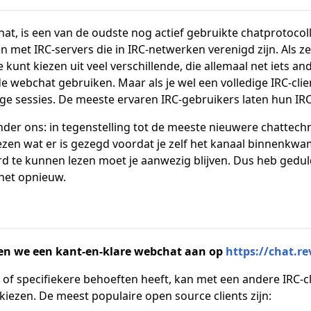
Chat, is een van de oudste nog actief gebruikte chatprotoco
en met IRC-servers die in IRC-netwerken verenigd zijn. Als z
kunt kiezen uit veel verschillende, die allemaal net iets and
e webchat gebruiken. Maar als je wel een volledige IRC-clien
ige sessies. De meeste ervaren IRC-gebruikers laten hun IR
er ons: in tegenstelling tot de meeste nieuwere chattechnol
glezen wat er is gezegd voordat je zelf het kanaal binnenk
d te kunnen lezen moet je aanwezig blijven. Dus heb gedu
het opnieuw.
en we een kant-en-klare webchat aan op
https://chat.re
of specifiekere behoeften heeft, kan met een andere IRC-clie
t kiezen. De meest populaire open source clients zijn: