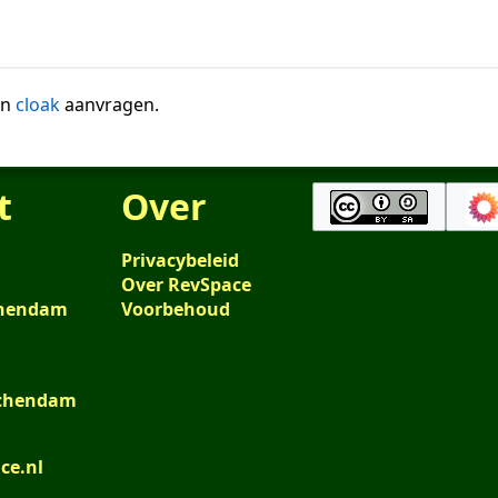
en
cloak
aanvragen.
t
Over
Privacybeleid
Over RevSpace
schendam
Voorbehoud
schendam
ce.nl