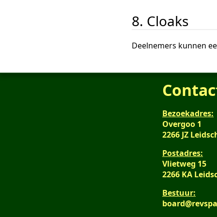
8. Cloaks
Deelnemers kunnen e
Contac
Bezoekadres:
Overgoo 1
2266 JZ Leid
Postadres:
Vlietweg 15
2266 KA Leid
Bestuur:
board@revspa