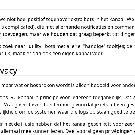
e niet heel positief tegenover extra bots in het kanaal. W
t's complicated), die met allerhande notificaties en comman
aan toevoegen, maar we houden dat graag beperkt tot dingen 
p zoek naar "utility" bots met allerlei "handige" tooltjes; de
bruik, maak er dan ook een eigen kanaal voor.
ivacy
, maar wat er besproken wordt is alleen bedoeld voor ander
s ons IRC-kanaal in principe voor iedereen toegankelijk. Da
jn. Vraag eerst even toestemming voordat je iets uit een gesp
lijkheid om de systemen waar die logs op staan goed te bev
r niet de illusie hebben dat het kanaal geschikt is voor zeer
allemaal mee kunnen lezen. Deel vooral geen privédingen 