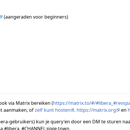
(aangeraden voor beginners)
ook via Matrix bereiken (
https://matrix.to/#/#libera_#revsp
nt aanmaken, of
zelf kunt hosten
.
https://matrix.org
en
h
bera-gebruikers) kun je query'en door een DM te sturen na
via #libera_#CHANNEL:pixie.town.