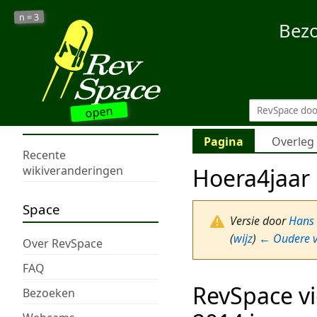
3
n =
Bez
open
Pagina
Overleg
Recente
Hoera4jaar
wikiveranderingen
Space
Versie door
Hans
(
wijz
)
← Oudere v
Over RevSpace
FAQ
RevSpace vi
Bezoeken