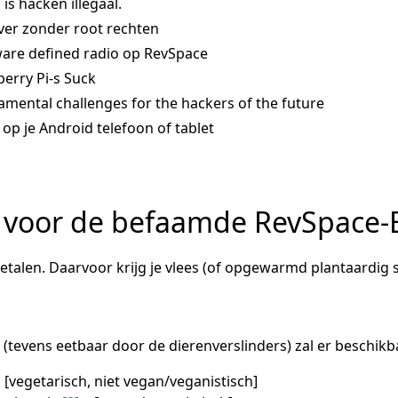
is hacken illegaal.
ver zonder root rechten
are defined radio op RevSpace
erry Pi-s Suck
mental challenges for the hackers of the future
 op je Android telefoon of tablet
voor de befaamde RevSpace
betalen. Daarvoor krijg je vlees (of opgewarmd plantaardig 
(tevens eetbaar door de dierenverslinders) zal er beschikba
[vegetarisch, niet vegan/veganistisch]