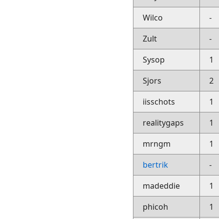
Wilco
-
Zult
-
Sysop
1
Sjors
2
iisschots
1
realitygaps
1
mrngm
1
bertrik
-
madeddie
1
phicoh
1