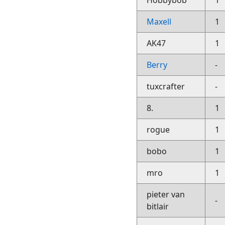
Hobbybob
1
Maxell
1
AK47
1
Berry
-
tuxcrafter
-
8.
1
rogue
1
bobo
1
mro
1
pieter van
-
bitlair