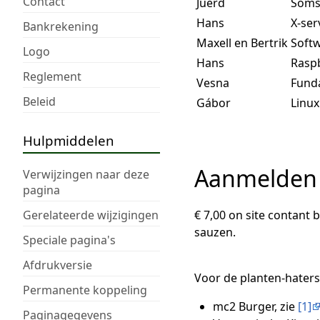
Contact
Juerd
Soms 
Hans
X-ser
Bankrekening
Maxell en Bertrik
Softw
Logo
Hans
Raspb
Reglement
Vesna
Funda
Beleid
Gábor
Linux
Hulpmiddelen
Aanmelden 
Verwijzingen naar deze
pagina
Gerelateerde wijzigingen
€ 7,00 on site contant 
sauzen.
Speciale pagina's
Afdrukversie
Voor de planten-haters 
Permanente koppeling
mc2 Burger, zie
[1]
Paginagegevens