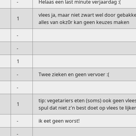
-
Helaas een last minute verjaardag :(
vlees ja, maar niet zwart wel door gebakk
1
alles van okz0r kan geen keuzes maken
-
-
1
-
Twee zieken en geen vervoer :(
-
tip: vegetariers eten (soms) ook geen vlee
1
spul dat niet z'n best doet op vlees te lijk
-
ik eet geen worst!
-