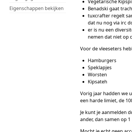
Vegetarische Kipspi
Eigenschappen bekijken
Benadski gaat trach
tuxcrafter regelt sa
dat nu nog via irc
er is nu een diversi
nemen dat niet op d
Voor de vleeseters heb
Hamburgers
Speklapjes
Worsten
Kipsateh
Vorig jaar hadden we ui
een harde limiet, de 100
Je kunt je aanmelden d
ander, dan samen op 1 r
Mocht je echt geen ac