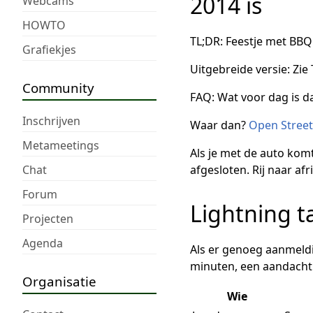
2014 is
Webcams
HOWTO
TL;DR: Feestje met BBQ
Grafiekjes
Uitgebreide versie: Zie
Community
FAQ: Wat voor dag is d
Inschrijven
Waar dan?
Open Stree
Metameetings
Als je met de auto kom
Chat
afgesloten. Rij naar af
Forum
Lightning t
Projecten
Agenda
Als er genoeg aanmeldi
minuten, een aandachti
Organisatie
Wie