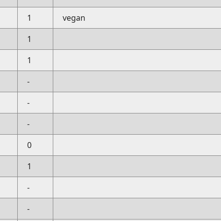
1
vegan
1
1
-
-
-
0
1
-
-