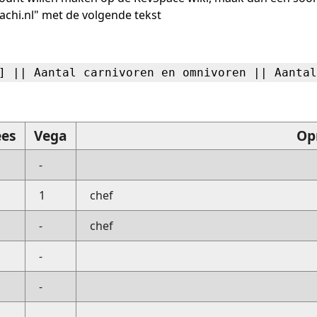
achi.nl" met de volgende tekst
] || Aantal carnivoren en omnivoren || Aantal
ees
Vega
Op
-
1
chef
-
chef
-
-