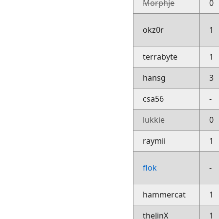
Morphje
0
okz0r
1
terrabyte
1
hansg
3
csa56
-
lukkie
0
raymii
1
flok
-
hammercat
1
theJinX
1