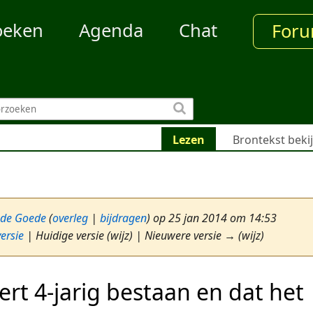
oeken
Agenda
Chat
For
Lezen
Brontekst beki
 de Goede
(
overleg
|
bijdragen
)
op 25 jan 2014 om 14:53
ersie
| Huidige versie (wijz) | Nieuwere versie → (wijz)
ert 4-jarig bestaan en dat het