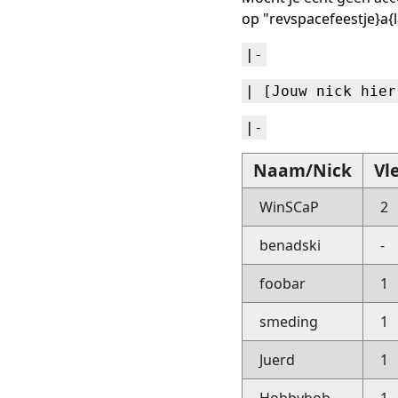
op "revspacefeestje}a{l
|-
| [Jouw nick hier
|-
Naam/Nick
Vl
WinSCaP
2
benadski
-
foobar
1
smeding
1
Juerd
1