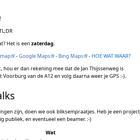
!
 TL;DR
at? Het is een
zaterdag
.
tmap
-
Google Maps
-
Bing Maps
-
HOE WAT WAAR?
t, hou er dan rekening mee dat de Jan Thijssenweg is
rit Voorburg van de A12 en volg daarna weer je GPS :-).
alks
ngen zijn, doen we ook bliksempraatjes. Heb je een projec
g publiek, en eventueel een beamer. :-)
Wat