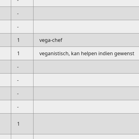
-
-
-
1
vega-chef
1
veganistisch, kan helpen indien gewenst
-
-
-
-
1