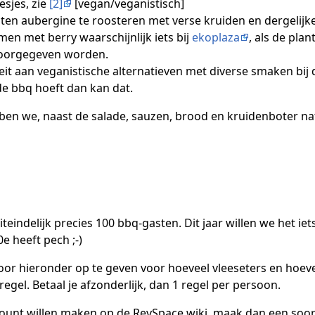
esjes, zie
[2]
[vegan/veganistisch]
ten aubergine te roosteren met verse kruiden en dergelijke,
men met berry waarschijnlijk iets bij
ekoplaza
, als de pla
 doorgegeven worden.
teit aan veganistische alternatieven met diverse smaken bij 
e bbq hoeft dan kan dat.
ben we, naast de salade, sauzen, brood en kruidenboter nat
teindelijk precies 100 bbq-gasten. Dit jaar willen we het iet
e heeft pech ;-)
oor hieronder op te geven voor hoeveel vleeseters en hoevee
egel. Betaal je afzonderlijk, dan 1 regel per persoon.
count willen maken op de RevSpace wiki, maak dan een soo