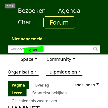
1
n =
Bezoeken
Agenda
Chat
Forum
Niet aangemeld
open
Space
Community
Organisatie
Hulpmiddelen
Handelingen
Pagina
Overleg
Lezen
Brontekst bekijken
Geschiedenis weergeven