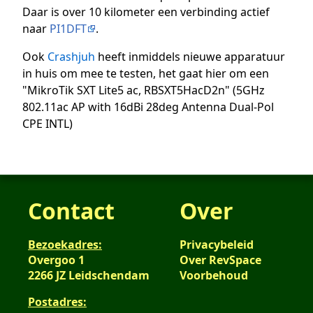
Daar is over 10 kilometer een verbinding actief
naar
PI1DFT
.
Ook
Crashjuh
heeft inmiddels nieuwe apparatuur
in huis om mee te testen, het gaat hier om een
"MikroTik SXT Lite5 ac, RBSXT5HacD2n" (5GHz
802.11ac AP with 16dBi 28deg Antenna Dual-Pol
CPE INTL)
Contact
Over
Bezoekadres:
Privacybeleid
Overgoo 1
Over RevSpace
2266 JZ Leidschendam
Voorbehoud
Postadres: