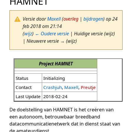
HAMNET
Versie door
Maxell
(
overleg
|
bijdragen
)
op 24
feb 2018 om 21:14
(
wijz
)
← Oudere versie
| Huidige versie (wijz)
| Nieuwere versie → (wijz)
Project HAMNET
Status
Initializing
Contact
Crashjuh
,
Maxell
,
Preutje
Last Update
2018-02-24
De doelstelling van HAMNET is het creëren van
een autonoom, betrouwbaar breedband
datacommunicatienetwerk dat in dienst staat van
de amateurdienst.