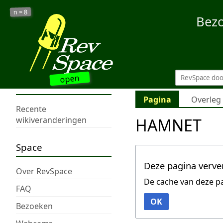
8
n =
Bez
open
Pagina
Overleg
Recente
HAMNET
wikiveranderingen
Space
Deze pagina verve
Over RevSpace
De cache van deze p
FAQ
OK
Bezoeken