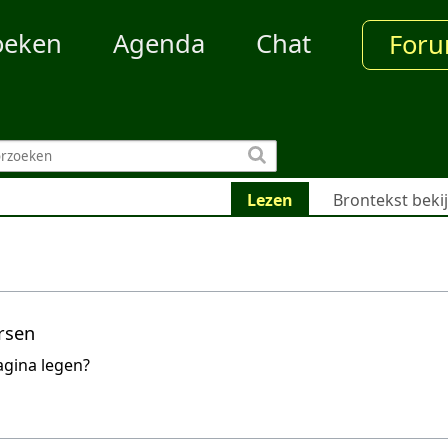
oeken
Agenda
Chat
For
Lezen
Brontekst beki
rsen
agina legen?