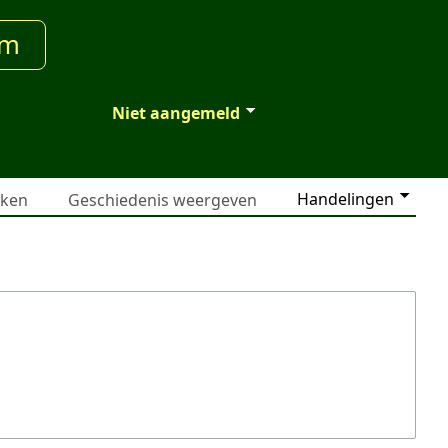
um
Niet aangemeld
Handelingen
jken
Geschiedenis weergeven