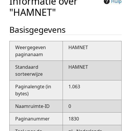
Informatie over
Hulp
"HAMNET"
Basisgegevens
Weergegeven
HAMNET
paginanaam
Standaard
HAMNET
sorteerwijze
Paginalengte (in
1.063
bytes)
Naamruimte-ID
0
Paginanummer
1830