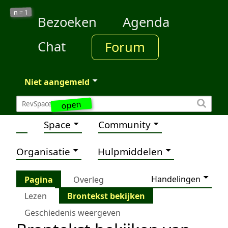
1
n =
Bezoeken
Agenda
Chat
Forum
Niet aangemeld
open
Space
Community
Organisatie
Hulpmiddelen
Handelingen
Pagina
Overleg
Lezen
Brontekst bekijken
Geschiedenis weergeven